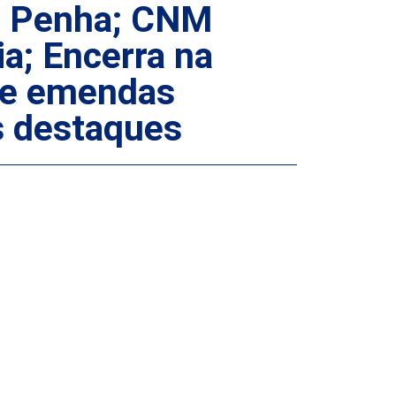
de Penha; CNM
a; Encerra na
 de emendas
s destaques