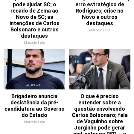
pode ajudar SC; o
erro estratégico de
recado de Zema ao
Rodrigues; crise no
Novo de SC; as
Novo e outros
intenções de Carlos
destaques
Bolsonaro e outros
Marcelo Lula
destaques
Marcelo Lula
Brigadeiro anuncia
O que é preciso
desistência da pré-
entender sobre a
candidatura ao Governo
questão envolvendo
do Estado
Carlos Bolsonaro; fala
de Vaguinho sobre
Marcelo Lula
Jorginho pode gerar
mal-estar no PSD — e