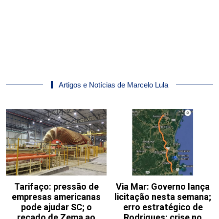
Artigos e Notícias de Marcelo Lula
Tarifaço: pressão de
Via Mar: Governo lança
empresas americanas
licitação nesta semana;
pode ajudar SC; o
erro estratégico de
recado de Zema ao
Rodrigues; crise no