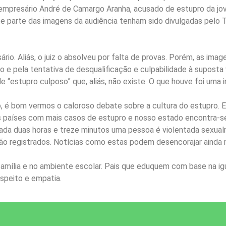
empresário André de Camargo Aranha, acusado de estupro da jov
arte das imagens da audiência tenham sido divulgadas pelo Th
io. Aliás, o juiz o absolveu por falta de provas. Porém, as ima
o e pela tentativa de desqualificação e culpabilidade à suposta
 “estupro culposo” que, aliás, não existe. O que houve foi uma 
to, é bom vermos o caloroso debate sobre a cultura do estupro
 os países com mais casos de estupro e nosso estado encontra-s
 cada duas horas e treze minutos uma pessoa é violentada sexu
ão registrados. Notícias como estas podem desencorajar ainda m
amília e no ambiente escolar. Pais que eduquem com base na i
peito e empatia.