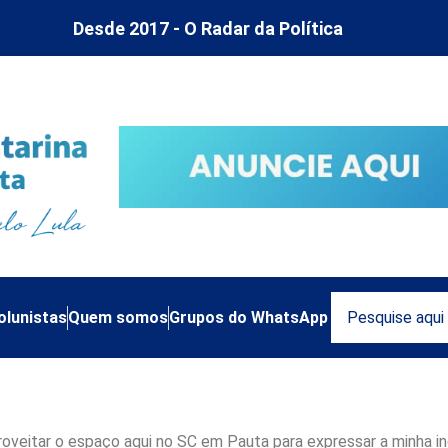
Desde 2017 - O Radar da Política
olunistas
Quem somos
Grupos do WhatsApp
: É preciso combater e ed
roveitar o espaço aqui no SC em Pauta para expressar a minha i