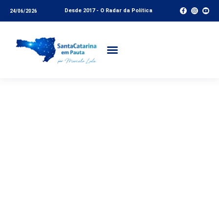
Desde 2017 - O Radar da Política
24/06/2026
Solidariedade X Medo
no caso dos pacientes
vindos de Manaus
para SC e a eleição
que promete manter o
MDB por dois anos na