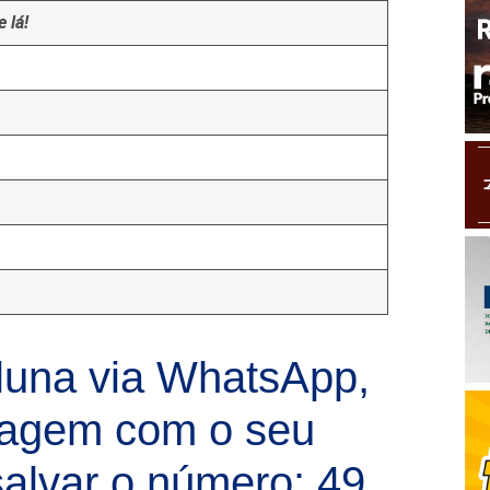
 lá!
luna via WhatsApp,
sagem com o seu
alvar o número: 49