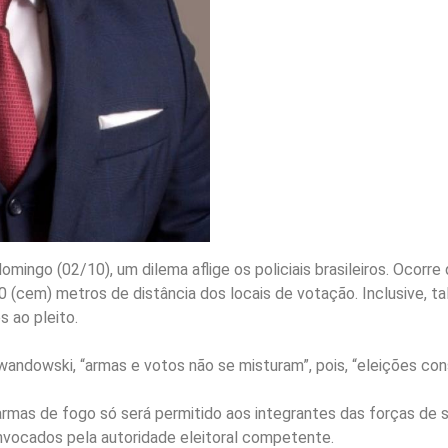
ngo (02/10), um dilema aflige os policiais brasileiros. Ocorre q
0 (cem) metros de distância dos locais de votação. Inclusive, t
 ao pleito.
wandowski, “armas e votos não se misturam”, pois, “eleições co
armas de fogo só será permitido aos integrantes das forças de
vocados pela autoridade eleitoral competente.