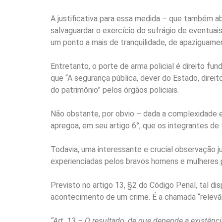
A justificativa para essa medida – que também ab
salvaguardar o exercício do sufrágio de eventuais
um ponto a mais de tranquilidade, de apaziguame
Entretanto, o porte de arma policial é direito f
que “A segurança pública, dever do Estado, direi
do patrimônio” pelos órgãos policiais.
Não obstante, por obvio – dada a complexidade e
apregoa, em seu artigo 6°, que os integrantes de
Todavia, uma interessante e crucial observação
experienciadas pelos bravos homens e mulheres poli
Previsto no artigo 13, §2 do Código Penal, tal di
acontecimento de um crime. É a chamada “relevânc
“Art. 13 – O resultado, de que depende a existên