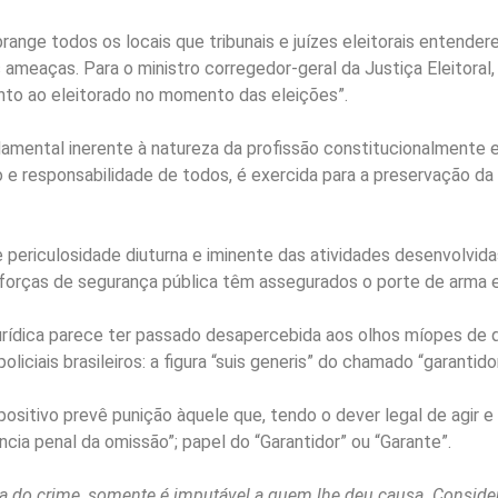
range todos os locais que tribunais e juízes eleitorais entende
 ameaças. Para o ministro corregedor-geral da Justiça Eleitoral,
nto ao eleitorado no momento das eleições”.
undamental inerente à natureza da profissão constitucionalmente
to e responsabilidade de todos, é exercida para a preservação d
 periculosidade diuturna e iminente das atividades desenvolvid
 forças de segurança pública têm assegurados o porte de arma em
 jurídica parece ter passado desapercebida aos olhos míopes d
ciais brasileiros: a figura “suis generis” do chamado “garantidor
spositivo prevê punição àquele que, tendo o dever legal de agir 
ia penal da omissão”; papel do “Garantidor” ou “Garante”.
cia do crime, somente é imputável a quem lhe deu causa. Consid