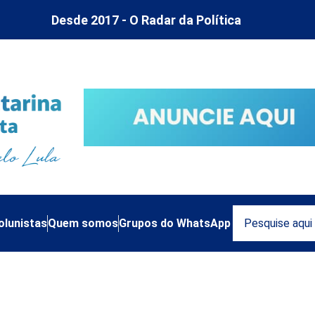
Desde 2017 - O Radar da Política
olunistas
Quem somos
Grupos do WhatsApp
os nas eleições e o parad
una do Thiago de Miranda