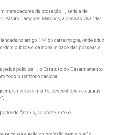
rem merecedores da proteção –, seria a de
 sr. Mauro Campbell Marques, a decisão visa “dar
 elencada no artigo 144 da carta magna, onde aduz
a ordem pública e da incolumidade das pessoas e
as pelos policiais –, o Estatuto do Desarmamento
 todo o território nacional.
e quem, lamentavelmente, desconhece as agruras
”.
e podendo fazê-lo, se omite ante o
era-se causa a ação ou omissão sem a qual o