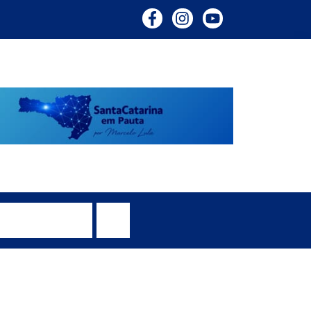
oxo penal do
 Coutinho