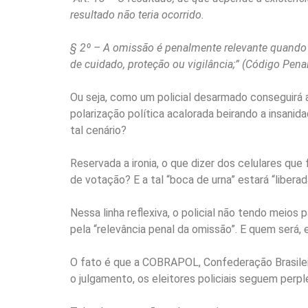
resultado não teria ocorrido.
§ 2º – A omissão é penalmente relevante quando o 
de cuidado, proteção ou vigilância;” (Código Pena
Ou seja, como um policial desarmado conseguirá a
polarização política acalorada beirando a insanid
tal cenário?
Reservada a ironia, o que dizer dos celulares que 
de votação? E a tal “boca de urna” estará “liber
Nessa linha reflexiva, o policial não tendo meios
pela “relevância penal da omissão”. E quem será,
O fato é que a COBRAPOL, Confederação Brasileir
o julgamento, os eleitores policiais seguem perp