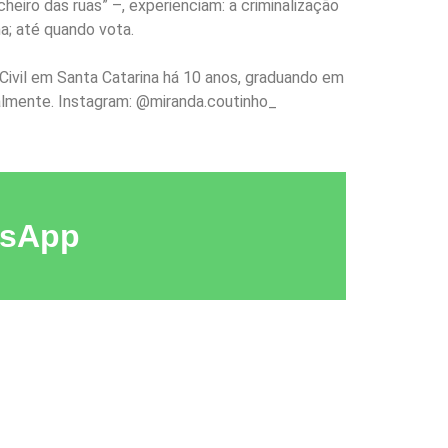
eiro das ruas” –, experienciam: a criminalização
na; até quando vota.
 Civil em Santa Catarina há 10 anos, graduando em
onalmente. Instagram: @miranda.coutinho_
tsApp