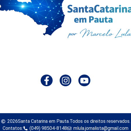
2026
Santa Catarina em Pauta.
Todos os direitos reservados.
Contatos:
(049) 98504-8148
mlula.jornalista@gmail.com