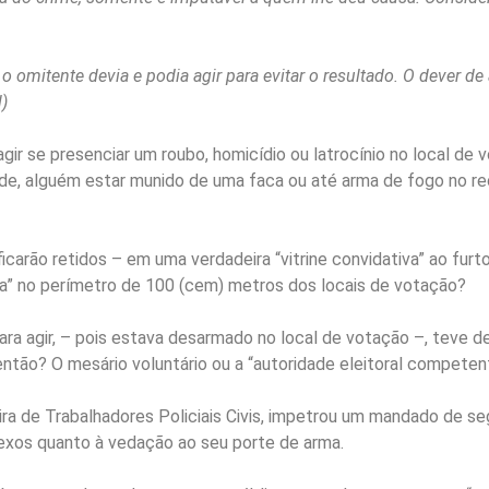
omitente devia e podia agir para evitar o resultado. O dever de 
l)
gir se presenciar um roubo, homicídio ou latrocínio no local d
ade, alguém estar munido de uma faca ou até arma de fogo no recin
ficarão retidos – em uma verdadeira “vitrine convidativa” ao furt
ada” no perímetro de 100 (cem) metros dos locais de votação?
 para agir, – pois estava desarmado no local de votação –, teve d
 então? O mesário voluntário ou a “autoridade eleitoral compete
a de Trabalhadores Policiais Civis, impetrou um mandado de se
lexos quanto à vedação ao seu porte de arma.