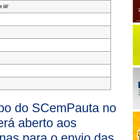
 lá!
upo do SCemPauta no
rá aberto aos
nas para o envio das