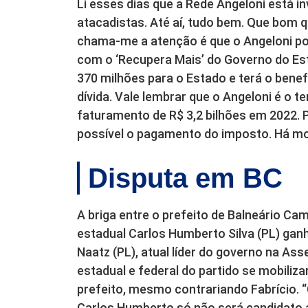
Li esses dias que a Rede Angeloni está 
atacadistas. Até aí, tudo bem. Que bom q
chama-me a atenção é que o Angeloni po
com o ‘Recupera Mais’ do Governo do E
370 milhões para o Estado e terá o benef
dívida. Vale lembrar que o Angeloni é o 
faturamento de R$ 3,2 bilhões em 2022. 
possível o pagamento do imposto. Há mo
Disputa em BC
A briga entre o prefeito de Balneário Camb
estadual Carlos Humberto Silva (PL) ga
Naatz (PL), atual líder do governo na As
estadual e federal do partido se mobiliz
prefeito, mesmo contrariando Fabrício. 
Carlos Humberto só não será candidato a