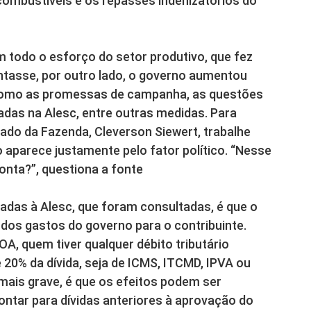
ombustíveis e os repasses indenizatórios do
todo o esforço do setor produtivo, que fez
tasse, por outro lado, o governo aumentou
 como as promessas de campanha, as questões
adas na Alesc, entre outras medidas. Para
tado da Fazenda, Cleverson Siewert, trabalhe
o aparece justamente pelo fator político. “Nesse
onta?”, questiona a fonte
adas à Alesc, que foram consultadas, é que o
 dos gastos do governo para o contribuinte.
OA, quem tiver qualquer débito tributário
20% da dívida, seja de ICMS, ITCMD, IPVA ou
mais grave, é que os efeitos podem ser
ontar para dívidas anteriores à aprovação do