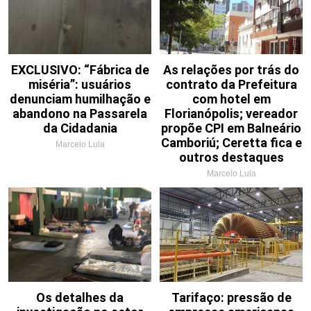
EXCLUSIVO: “Fábrica de
As relações por trás do
miséria”: usuários
contrato da Prefeitura
denunciam humilhação e
com hotel em
abandono na Passarela
Florianópolis; vereador
da Cidadania
propõe CPI em Balneário
Camboriú; Ceretta fica e
Marcelo Lula
outros destaques
Marcelo Lula
Os detalhes da
Tarifaço: pressão de