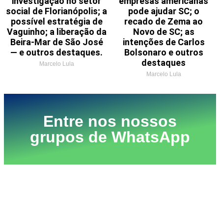
investigação no setor
empresas americanas
social de Florianópolis; a
pode ajudar SC; o
possível estratégia de
recado de Zema ao
Vaguinho; a liberação da
Novo de SC; as
Beira-Mar de São José
intenções de Carlos
— e outros destaques.
Bolsonaro e outros
destaques
Marcelo Lula
Marcelo Lula
Entre nos nossos
grupos de WhatsApp