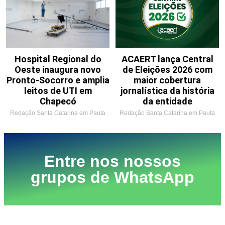
Hospital Regional do
ACAERT lança Central
Oeste inaugura novo
de Eleições 2026 com
Pronto-Socorro e amplia
maior cobertura
leitos de UTI em
jornalística da história
Chapecó
da entidade
Redação Santa Catarina em Pauta
Redação Santa Catarina em Pauta
Entre nos nossos
grupos de WhatsApp