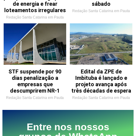
de energia e frear
sábado
loteamentos irregulares
Redação Santa Catarina em Pauta
Redação Santa Catarina em Pauta
STF suspende por 90
Edital da ZPE de
dias penalização a
Imbituba é lançado e
empresas que
projeto avança após
descumprirem NR-1
três décadas de espera
Redação Santa Catarina em Pauta
Redação Santa Catarina em Pauta
Entre nos nossos