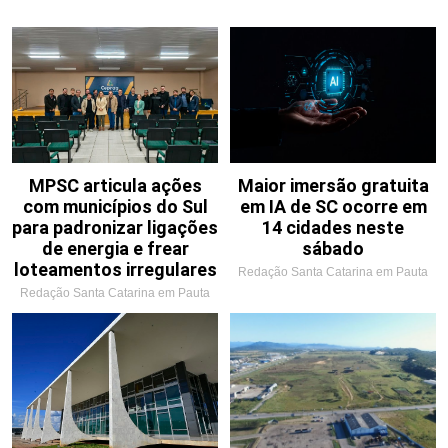
MPSC articula ações
Maior imersão gratuita
com municípios do Sul
em IA de SC ocorre em
para padronizar ligações
14 cidades neste
de energia e frear
sábado
loteamentos irregulares
Redação Santa Catarina em Pauta
Redação Santa Catarina em Pauta