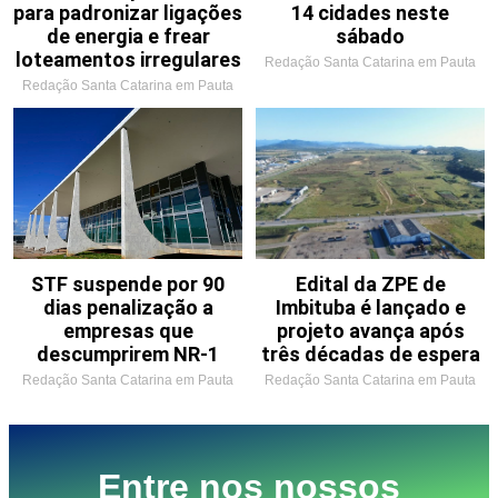
para padronizar ligações
14 cidades neste
de energia e frear
sábado
loteamentos irregulares
Redação Santa Catarina em Pauta
Redação Santa Catarina em Pauta
STF suspende por 90
Edital da ZPE de
dias penalização a
Imbituba é lançado e
empresas que
projeto avança após
descumprirem NR-1
três décadas de espera
Redação Santa Catarina em Pauta
Redação Santa Catarina em Pauta
Entre nos nossos