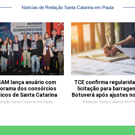
Notícias de Redação Santa Catarina em Pauta
AM lança anuário com
TCE confirma regularid
orama dos consórcios
licitação para barrage
licos de Santa Catarina
Botuverá após ajustes no
dação Santa Catarina em Pauta
Redação Santa Catarina em Pa