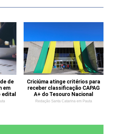
ade de
Criciúma atinge critérios para
m em
receber classificação CAPAG
 edital
A+ do Tesouro Nacional
uta
Redação Santa Catarina em Pauta