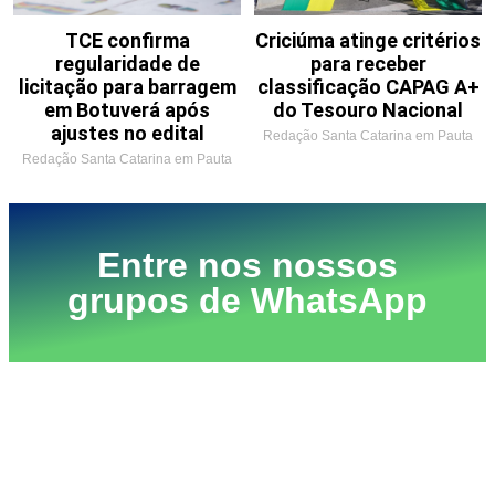
TCE confirma
Criciúma atinge critérios
regularidade de
para receber
licitação para barragem
classificação CAPAG A+
em Botuverá após
do Tesouro Nacional
ajustes no edital
Redação Santa Catarina em Pauta
Redação Santa Catarina em Pauta
Entre nos nossos
grupos de WhatsApp