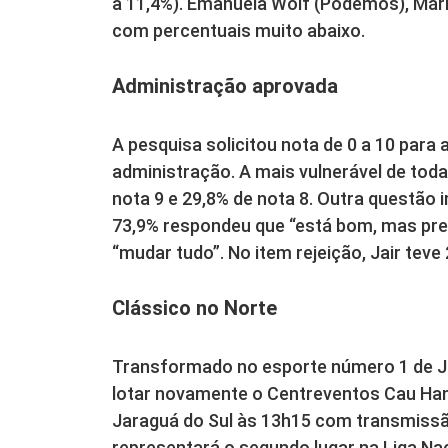
a 11,4%). Emanuela Wolf (Podemos), Mári
com percentuais muito abaixo.
Administração aprovada
A pesquisa solicitou nota de 0 a 10 para
administração. A mais vulnerável de toda
nota 9 e 29,8% de nota 8. Outra questão i
73,9% respondeu que “está bom, mas pre
“mudar tudo”. No item rejeição, Jair teve 
Clássico no Norte
Transformado no esporte número 1 de Join
lotar novamente o Centreventos Cau Hans
Jaraguá do Sul às 13h15 com transmissão 
representará o segundo lugar na Liga Na