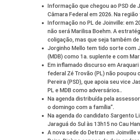
Informação que chegou ao PSD de Join
Câmara Federal em 2026. Na região 
Informação no PL de Joinville: em 
não será Marilisa Boehm. A estratég
coligação, mas que seja também de J
Jorginho Mello tem tido sorte com Joi
(MDB) como 1a. suplente e com Maril
Em inflamado discurso em Araquari 
federal Zé Trovão (PL) não poupou cr
Pereira (PSD), que apoia seu vice J
PL e MDB como adversários..
Na agenda distribuída pela assessori
o domingo com a família”.
Na agenda do candidato Sargento Lima
Jaraguá do Sul às 13h15 no Cau Han
A nova sede do Detran em Joinville v