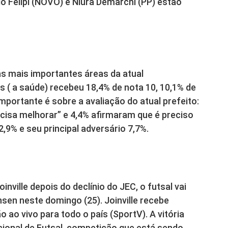
o Felipi (NOVO) e Niura Demarchi (PP) estão
 as mais importantes áreas da atual
s ( a saúde) recebeu 18,4% de nota 10, 10,1% de
mportante é sobre a avaliação do atual prefeito:
cisa melhorar” e 4,4% afirmaram que é preciso
2,9% e seu principal adversário 7,7%.
ville depois do declínio do JEC, o futsal vai
en neste domingo (25). Joinville recebe
ao vivo para todo o país (SportV). A vitória
cional de Futsal, competição que está sendo