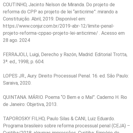
COUTINHO, Jacinto Nelson de Miranda. Do projeto de
reforma do CPP ao projeto de lei “anticrime”: mirando a
Constituição. Abril, 2019. Disponível em:
https://www.conjur.com.br/2019-abr-12/limite-penal-
projeto-reforma-cppao-projeto-lei-anticrime/ . Acesso em
28 ago. 2024
FERRAJOLI, Luigi, Derecho y Razón, Madrid: Editorial Trotta,
3ª. ed., 1998, p. 604.
LOPES JR., Aury. Direito Processual Penal. 16. ed. São Paulo:
Saraiva, 2020.
QUINTANA. MÁRIO. Poema “O Bem e o Mal”. Caderno H. Rio
de Janeiro: Objetiva, 2013.
TAPOROSKY FILHO, Paulo Silas & CANI, Luiz Eduardo.
Programa brasileiro sobre reforma processual penal (CEJA) –
Curitiba/2018: algumas impressões. Curitiba: Empório do