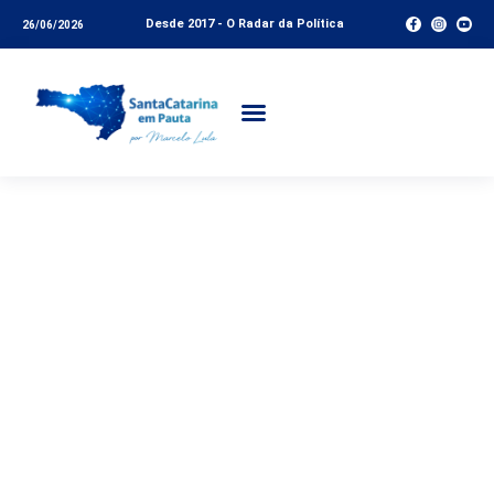
Desde 2017 - O Radar da Política
26/06/2026
Juiz das Garantias: de
uma análise crítica à
volúpia de Mario
Quintana. A paradoxal
implementação no
Sistema Penal