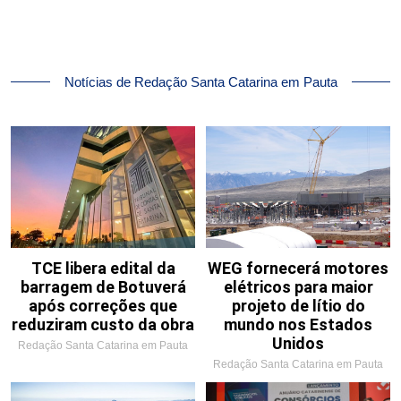
Notícias de Redação Santa Catarina em Pauta
TCE libera edital da
WEG fornecerá motores
barragem de Botuverá
elétricos para maior
após correções que
projeto de lítio do
reduziram custo da obra
mundo nos Estados
Unidos
Redação Santa Catarina em Pauta
Redação Santa Catarina em Pauta