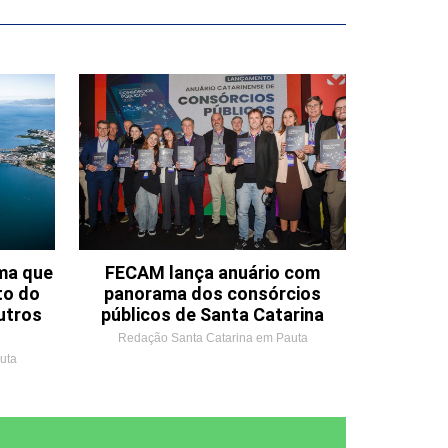
ema que
FECAM lança anuário com
to do
panorama dos consórcios
utros
públicos de Santa Catarina
Redação Santa Catarina em Pauta
uta