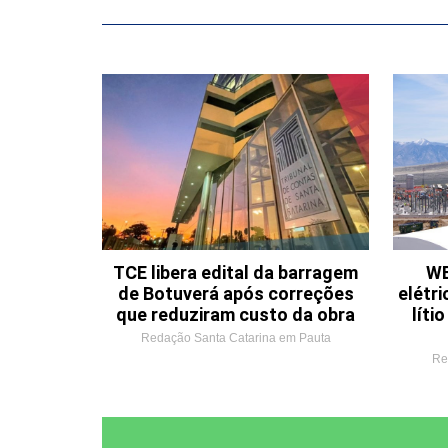
TCE libera edital da barragem
WE
de Botuverá após correções
elétri
que reduziram custo da obra
líti
Redação Santa Catarina em Pauta
Re