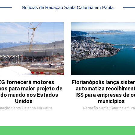
Notícias de Redação Santa Catarina em Pauta
G fornecerá motores
Florianópolis lança sist
cos para maior projeto de
automatiza recolhimen
o do mundo nos Estados
ISS para empresas de o
Unidos
municípios
dação Santa Catarina em Pauta
Redação Santa Catarina em Pa