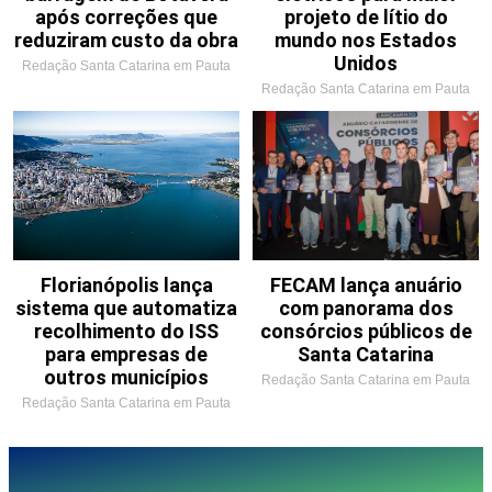
após correções que
projeto de lítio do
reduziram custo da obra
mundo nos Estados
Unidos
Redação Santa Catarina em Pauta
Redação Santa Catarina em Pauta
Florianópolis lança
FECAM lança anuário
sistema que automatiza
com panorama dos
recolhimento do ISS
consórcios públicos de
para empresas de
Santa Catarina
outros municípios
Redação Santa Catarina em Pauta
Redação Santa Catarina em Pauta