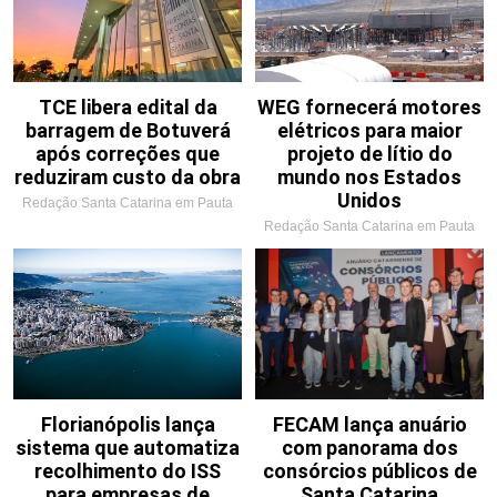
TCE libera edital da
WEG fornecerá motores
barragem de Botuverá
elétricos para maior
após correções que
projeto de lítio do
reduziram custo da obra
mundo nos Estados
Unidos
Redação Santa Catarina em Pauta
Redação Santa Catarina em Pauta
Florianópolis lança
FECAM lança anuário
sistema que automatiza
com panorama dos
recolhimento do ISS
consórcios públicos de
para empresas de
Santa Catarina