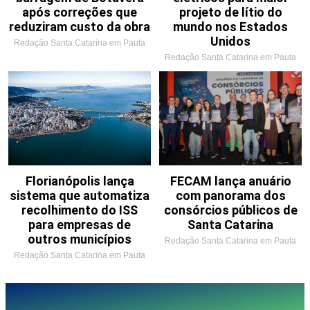
após correções que
projeto de lítio do
reduziram custo da obra
mundo nos Estados
Unidos
Redação Santa Catarina em Pauta
Redação Santa Catarina em Pauta
Florianópolis lança
FECAM lança anuário
sistema que automatiza
com panorama dos
recolhimento do ISS
consórcios públicos de
para empresas de
Santa Catarina
outros municípios
Redação Santa Catarina em Pauta
Redação Santa Catarina em Pauta