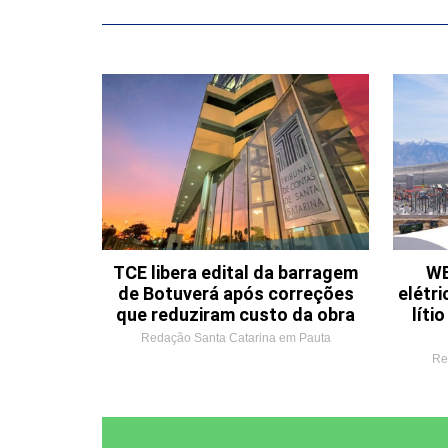
TCE libera edital da barragem
WE
de Botuverá após correções
elétri
que reduziram custo da obra
líti
Redação Santa Catarina em Pauta
Re