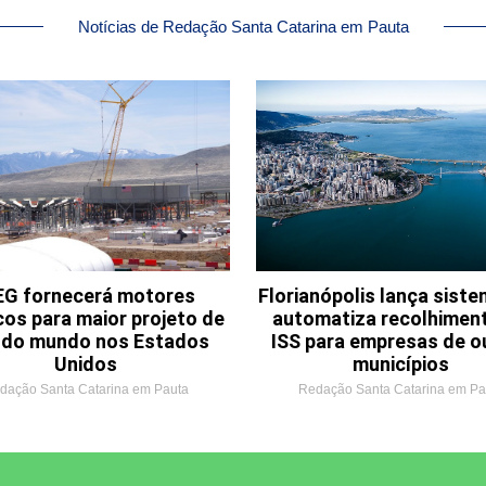
Notícias de Redação Santa Catarina em Pauta
G fornecerá motores
Florianópolis lança sist
cos para maior projeto de
automatiza recolhimen
o do mundo nos Estados
ISS para empresas de o
Unidos
municípios
dação Santa Catarina em Pauta
Redação Santa Catarina em Pa