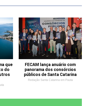
ema que
FECAM lança anuário com
to do
panorama dos consórcios
utros
públicos de Santa Catarina
Redação Santa Catarina em Pauta
uta