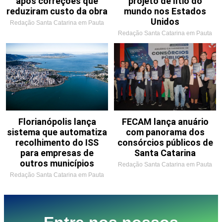
após correções que
projeto de lítio do
reduziram custo da obra
mundo nos Estados
Unidos
Redação Santa Catarina em Pauta
Redação Santa Catarina em Pauta
Florianópolis lança
FECAM lança anuário
sistema que automatiza
com panorama dos
recolhimento do ISS
consórcios públicos de
para empresas de
Santa Catarina
outros municípios
Redação Santa Catarina em Pauta
Redação Santa Catarina em Pauta