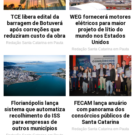
TCE libera edital da
WEG fornecerá motores
barragem de Botuverá
elétricos para maior
após correções que
projeto de lítio do
reduziram custo da obra
mundo nos Estados
Unidos
Redação Santa Catarina em Pauta
Redação Santa Catarina em Pauta
Florianópolis lança
FECAM lança anuário
sistema que automatiza
com panorama dos
recolhimento do ISS
consórcios públicos de
para empresas de
Santa Catarina
outros municípios
Redação Santa Catarina em Pauta