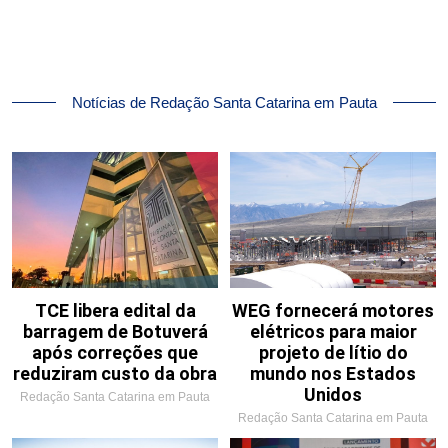
Notícias de Redação Santa Catarina em Pauta
TCE libera edital da
WEG fornecerá motores
barragem de Botuverá
elétricos para maior
após correções que
projeto de lítio do
reduziram custo da obra
mundo nos Estados
Unidos
Redação Santa Catarina em Pauta
Redação Santa Catarina em Pauta