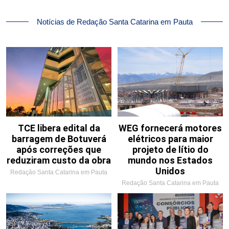
Notícias de Redação Santa Catarina em Pauta
TCE libera edital da
WEG fornecerá motores
barragem de Botuverá
elétricos para maior
após correções que
projeto de lítio do
reduziram custo da obra
mundo nos Estados
Unidos
Redação Santa Catarina em Pauta
Redação Santa Catarina em Pauta