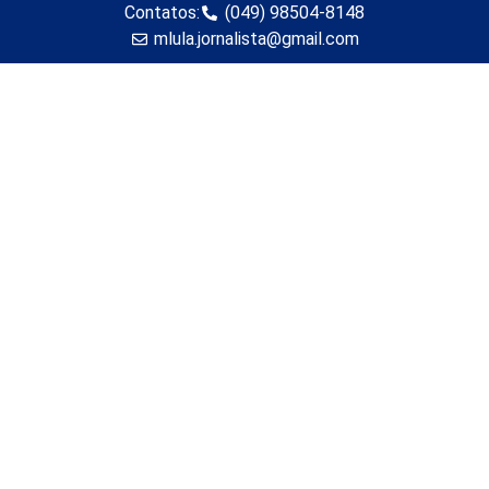
Contatos:
(049) 98504-8148
mlula.jornalista@gmail.com