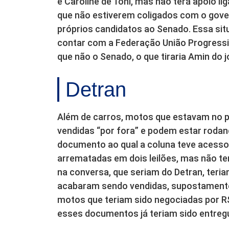
e Caroline de Toni, mas não terá apoio li
que não estiverem coligados com o gover
próprios candidatos ao Senado. Essa si
contar com a Federação União Progressi
que não o Senado, o que tiraria Amin do j
Detran
Além de carros, motos que estavam no pát
vendidas “por fora” e podem estar rodan
documento ao qual a coluna teve acess
arrematadas em dois leilões, mas não ter
na conversa, que seriam do Detran, teria
acabaram sendo vendidas, supostamente p
motos que teriam sido negociadas por R$
esses documentos já teriam sido entreg