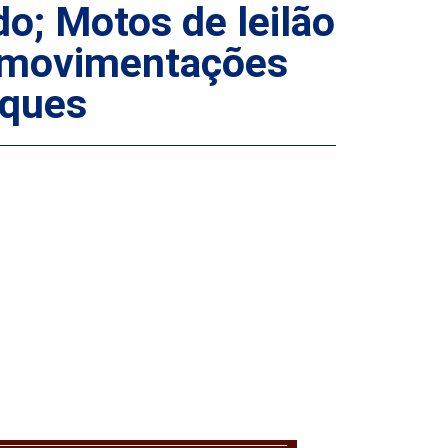
o; Motos de leilão
”; movimentações
aques