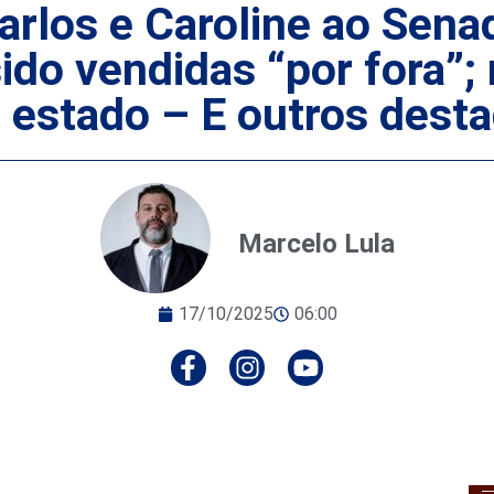
rlos e Caroline ao Senad
sido vendidas “por fora
o estado – E outros dest
Marcelo Lula
17/10/2025
06:00