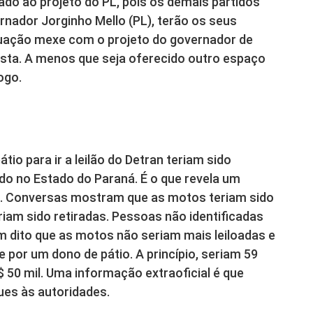
gado ao projeto do PL, pois os demais partidos
nador Jorginho Mello (PL), terão os seus
tuação mexe com o projeto do governador de
sta. A menos que seja oferecido outro espaço
ogo.
io para ir a leilão do Detran teriam sido
do no Estado do Paraná. É o que revela um
o. Conversas mostram que as motos teriam sido
iam sido retiradas. Pessoas não identificadas
m dito que as motos não seriam mais leiloadas e
or um dono de pátio. A princípio, seriam 59
 50 mil. Uma informação extraoficial é que
ues às autoridades.