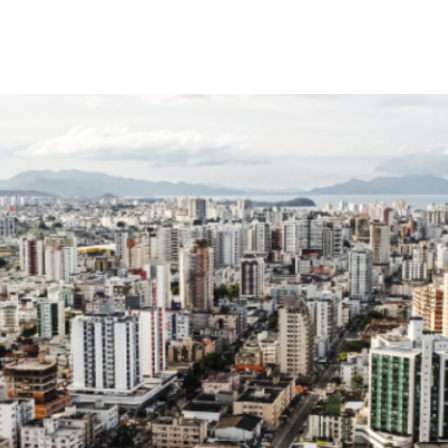
em modernização urbana 
 e programa de inteligênci