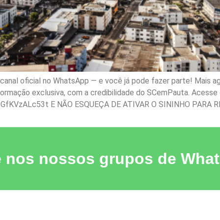
nal oficial no WhatsApp — e você já pode fazer parte! Mais ag
nformação exclusiva, com a credibilidade do SCemPauta. Acesse e
gGfKVzALc53t E NÃO ESQUEÇA DE ATIVAR O SININHO PARA R
e nos nossos grupos de Wha