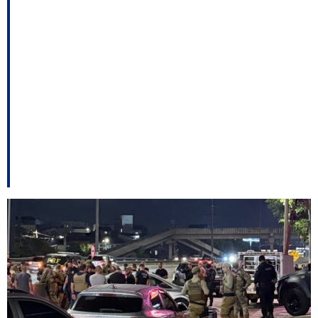
desiste do MDB; A
força de Kleinubing na
Prefeitura de
Blumenau – E outros
destaques