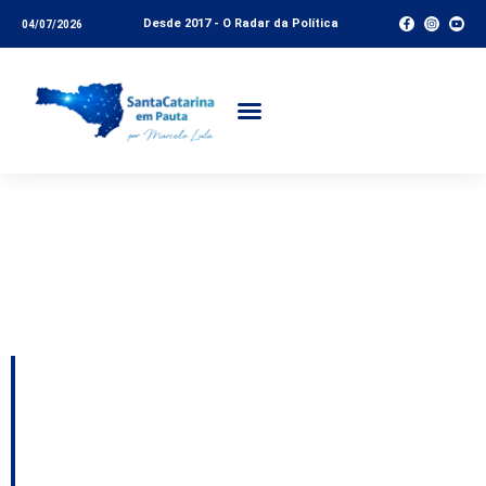
Desde 2017 - O Radar da Política
04/07/2026
Tag:
ataques
criminosos Santa
Catarina
Governo em alerta
após suposta ameaça
do PGC; Jorginho não