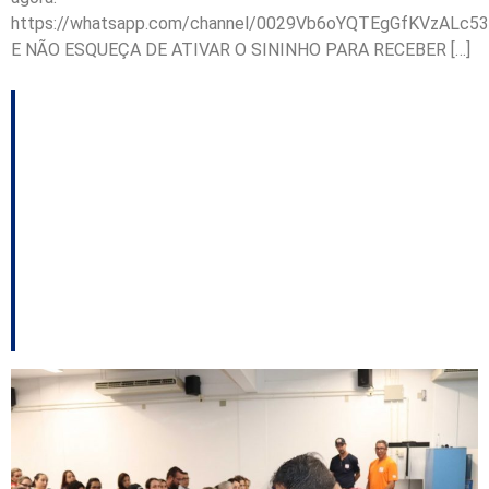
https://whatsapp.com/channel/0029Vb6oYQTEgGfKVzALc53
E NÃO ESQUEÇA DE ATIVAR O SININHO PARA RECEBER […]
Escolas em Blumenau
reforçam ações de
segurança com
treinamentos e
conscientização