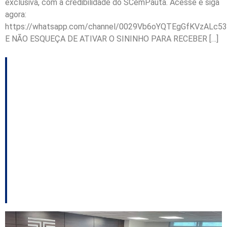
exclusiva, com a credibilidade do SCemPauta. Acesse e siga
agora:
https://whatsapp.com/channel/0029Vb6oYQTEgGfKVzALc53
E NÃO ESQUEÇA DE ATIVAR O SININHO PARA RECEBER […]
Relatório do governo
chega ao TCE;
violência nas escolas
estaduais acende
alerta; MDB vira
obstáculo para Lunelli