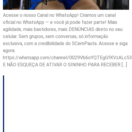
Acesse o nosso Canal no WhatsApp! Criamos um canal
oficial no WhatsApp — e você já pode fazer parte! Mais
agilidade, mais bastidores, mais DENÚNCIAS direto no seu
celular. Sem grupos, sem conversas, só informação
exclusiva, com a credibilidade do SCemPauta. Acesse e siga
agora:
https://whatsapp.com/channel/0029Vb6oYQTEgGfKVzALc53
E NÃO ESQUEÇA DE ATIVAR O SININHO PARA RECEBER […]
Alesc lança edital do
Prêmio Paz nas
Escolas para incentivar
vídeos de estudantes