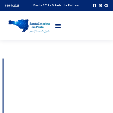
Desde 2017 - O Radar da Política
01/07/2026
Tag:
burocracia
ARTIGO: O Crea-SC
precisa parar de cobrar
pelo direito de
trabalhar, defendo R$
250 de anuidade