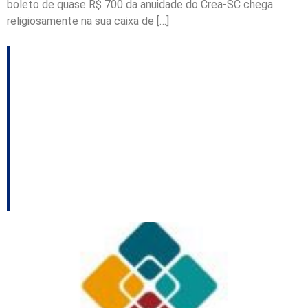
boleto de quase R$ 700 da anuidade do Crea-SC chega
religiosamente na sua caixa de […]
ARTIGO: Programa
cultural de SC “bate
meta” em horas e
levanta dúvidas sobre
critério e transparência