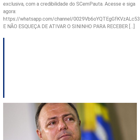
exclusiva, com a credibilidade do SCemPauta. Acesse e siga
agora:
https://whatsapp.com/channel/0029Vb6oYQTEgGfKVzALc53
E NÃO ESQUEÇA DE ATIVAR O SININHO PARA RECEBER […]
MP abre procedimento
para apurar conduta do
delegado-geral no
caso do cão Orelha