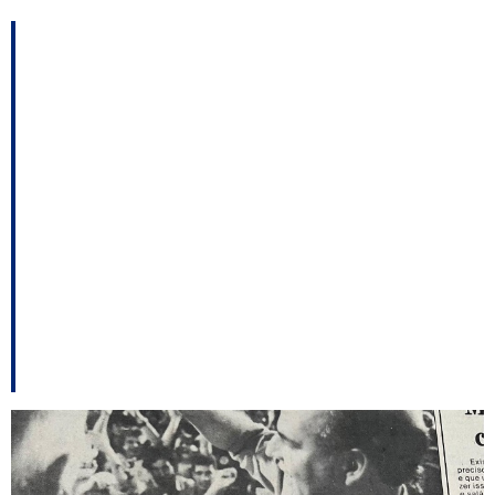
Saída antecipada de
Ulisses confirma
irritação de Jorginho;
Amin e o Senado; o
relatório paralelo da
CPI do Esgoto – e
outros destaques