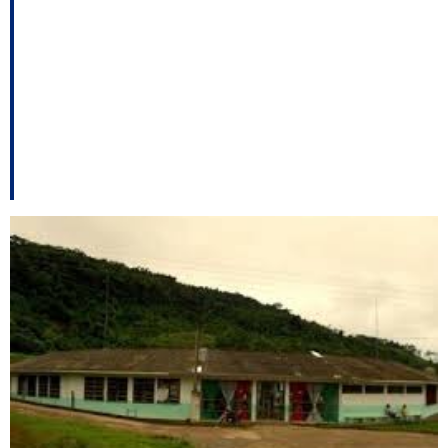
afastado; julgamento
de Seif; pedaladas
serão julgadas amanhã
– e outros destaques