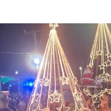
uminado destaca ações cu
al do Natal em São José