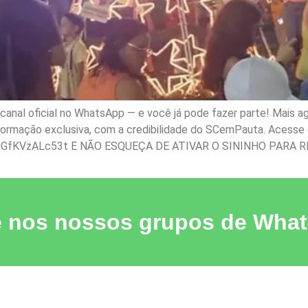
nal oficial no WhatsApp — e você já pode fazer parte! Mais ag
nformação exclusiva, com a credibilidade do SCemPauta. Acesse e
gGfKVzALc53t E NÃO ESQUEÇA DE ATIVAR O SININHO PARA R
e nos nossos grupos de Wha