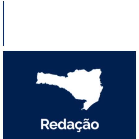
AO VIVO: SCemPauta
no Ar ao vivo em
instantes