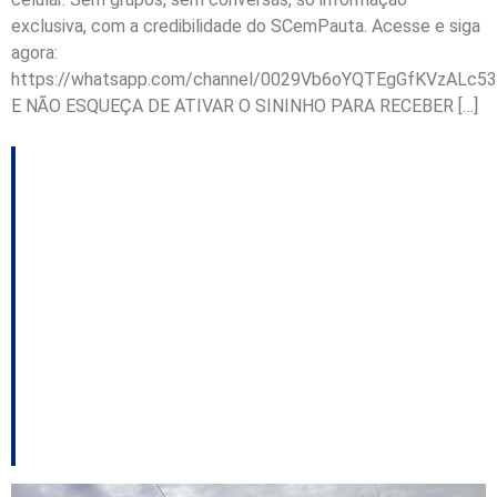
exclusiva, com a credibilidade do SCemPauta. Acesse e siga
agora:
https://whatsapp.com/channel/0029Vb6oYQTEgGfKVzALc53
E NÃO ESQUEÇA DE ATIVAR O SININHO PARA RECEBER […]
EXCLUSIVO: Aberta
nova investigação
sobre serviços do
Ciasc sem cobrança
que somam mais de
R$ 10 milhões