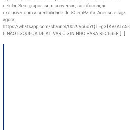
celular. Sem grupos, sem conversas, só informação
exclusiva, com a credibilidade do SCemPauta. Acesse e siga
agora:
https://whatsapp.com/channel/0029Vb6oYQTEgGfKVzALc53
E NÃO ESQUEÇA DE ATIVAR O SININHO PARA RECEBER […]
TCE-SC mantém
suspensão de
pagamentos em
contrato do Estrada
Boa; MP instaura
inquérito para apurar