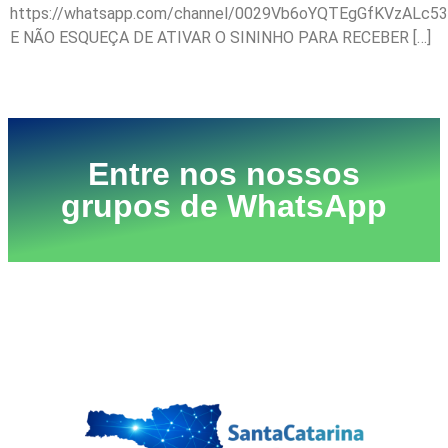
https://whatsapp.com/channel/0029Vb6oYQTEgGfKVzALc53
E NÃO ESQUEÇA DE ATIVAR O SININHO PARA RECEBER […]
Próximo
→
Entre nos nossos
grupos de WhatsApp