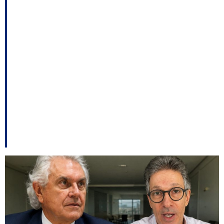
Antídio ao Senado;
como votaram os
deputados de SC no
projeto da jornada de
trabalho – e outros
destaques.