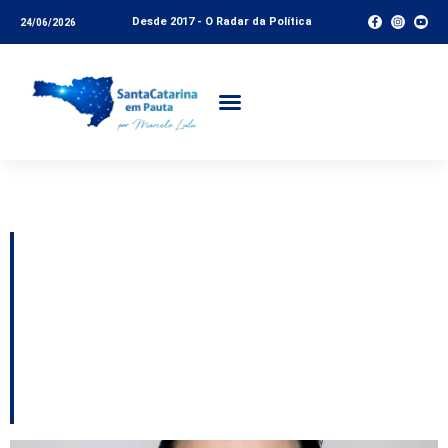
Desde 2017 - O Radar da Política
24/06/2026
Tag:
Ciasc
MP fará investigação
sobre possível uso
irregular do DetranNet
pela Diretran de Lages