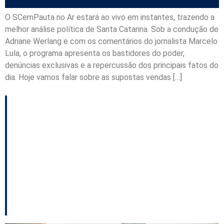
O SCemPauta no Ar estará ao vivo em instantes, trazendo a
melhor análise política de Santa Catarina. Sob a condução de
Adriane Werlang e com os comentários do jornalista Marcelo
Lula, o programa apresenta os bastidores do poder,
denúncias exclusivas e a repercussão dos principais fatos do
dia. Hoje vamos falar sobre as supostas vendas […]
Equívocos do
Deputado Marcius
Machado em defesa
de Jorginho Mello e
Carmen Zanotto