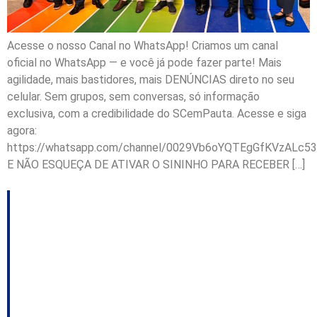
Acesse o nosso Canal no WhatsApp! Criamos um canal
oficial no WhatsApp — e você já pode fazer parte! Mais
agilidade, mais bastidores, mais DENÚNCIAS direto no seu
celular. Sem grupos, sem conversas, só informação
exclusiva, com a credibilidade do SCemPauta. Acesse e siga
agora:
https://whatsapp.com/channel/0029Vb6oYQTEgGfKVzALc53
E NÃO ESQUEÇA DE ATIVAR O SININHO PARA RECEBER […]
Prazo para propostas
de compra de terreno
do CIASC na SC-401
termina nesta quinta-