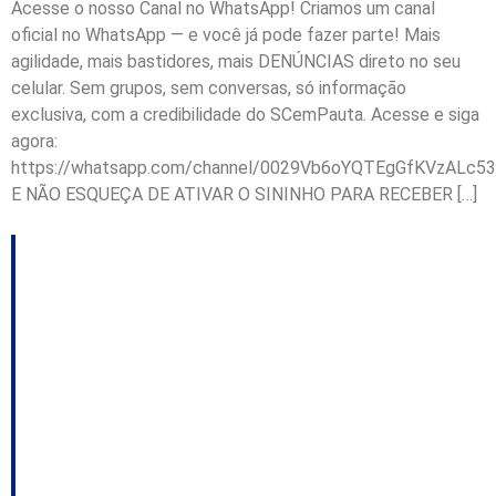
Acesse o nosso Canal no WhatsApp! Criamos um canal
oficial no WhatsApp — e você já pode fazer parte! Mais
agilidade, mais bastidores, mais DENÚNCIAS direto no seu
celular. Sem grupos, sem conversas, só informação
exclusiva, com a credibilidade do SCemPauta. Acesse e siga
agora:
https://whatsapp.com/channel/0029Vb6oYQTEgGfKVzALc53
E NÃO ESQUEÇA DE ATIVAR O SININHO PARA RECEBER […]
Mais uma investigação
no Ciasc; Uczai
defende diálogo com
Bauer; O encontro de
João Rodrigues com o