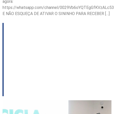
agora:
https://whatsapp.com/channel/0029Vb6oYQTEgGfKVzALc53
E NÃO ESQUEÇA DE ATIVAR O SININHO PARA RECEBER […]
Recicla + Lages, da
gestão Carmen
Zanotto, promove
desmonte de
cooperativas de
reciclagem