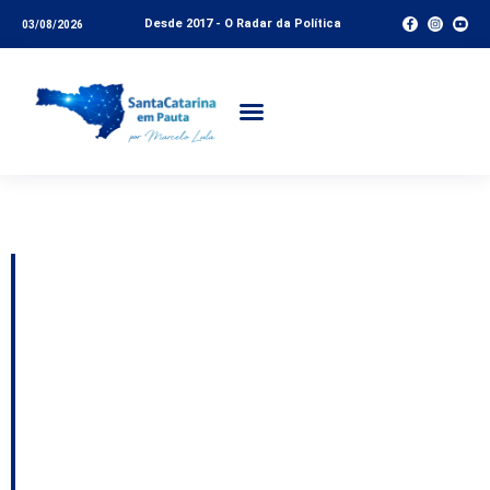
Desde 2017 - O Radar da Política
03/08/2026
Tag:
coleta seletiva
Resíduos de bares e
restaurantes viram
adubo para
arborização do Centro
de Florianópolis