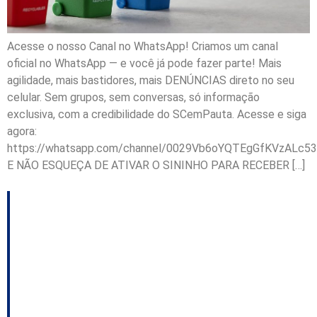
Acesse o nosso Canal no WhatsApp! Criamos um canal
oficial no WhatsApp — e você já pode fazer parte! Mais
agilidade, mais bastidores, mais DENÚNCIAS direto no seu
celular. Sem grupos, sem conversas, só informação
exclusiva, com a credibilidade do SCemPauta. Acesse e siga
agora:
https://whatsapp.com/channel/0029Vb6oYQTEgGfKVzALc53
E NÃO ESQUEÇA DE ATIVAR O SININHO PARA RECEBER […]
Justiça determina que
Araranguá implemente
política de resíduos
sólidos até 2028