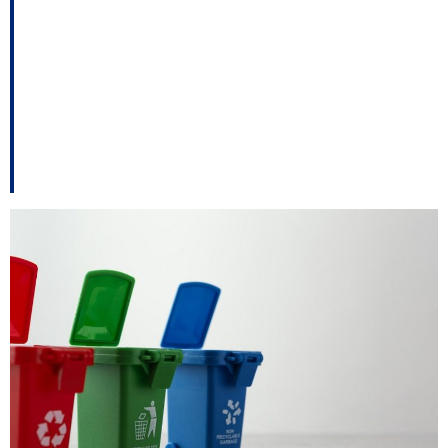
prazo para que
Araranguá implante
coleta seletiva e
política de resíduos