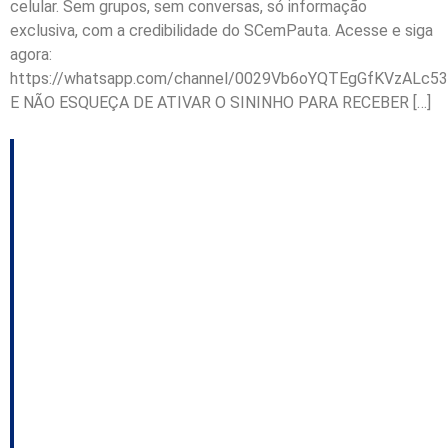
celular. Sem grupos, sem conversas, só informação
exclusiva, com a credibilidade do SCemPauta. Acesse e siga
agora:
https://whatsapp.com/channel/0029Vb6oYQTEgGfKVzALc53
E NÃO ESQUEÇA DE ATIVAR O SININHO PARA RECEBER […]
Pedalada: TCE marca
data para concluir o
julgamento;
Convocação de
Ulisses será votada
hoje na Alesc; CPI do