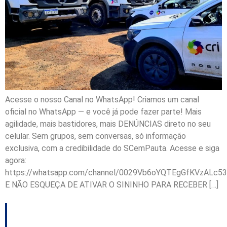
Acesse o nosso Canal no WhatsApp! Criamos um canal
oficial no WhatsApp — e você já pode fazer parte! Mais
agilidade, mais bastidores, mais DENÚNCIAS direto no seu
celular. Sem grupos, sem conversas, só informação
exclusiva, com a credibilidade do SCemPauta. Acesse e siga
agora:
https://whatsapp.com/channel/0029Vb6oYQTEgGfKVzALc53
E NÃO ESQUEÇA DE ATIVAR O SININHO PARA RECEBER […]
Justiça determina