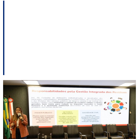
Seminário na Alesc
debate gestão de
resíduos sólidos e
apresenta projetos em
tramitação