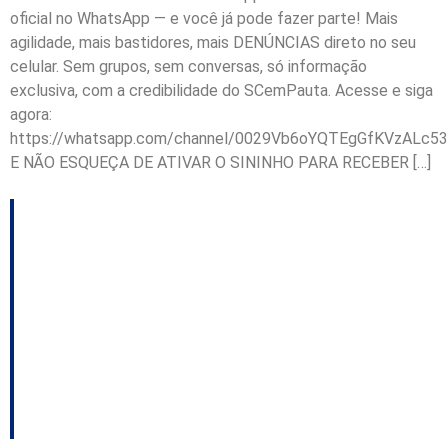
oficial no WhatsApp — e você já pode fazer parte! Mais
agilidade, mais bastidores, mais DENÚNCIAS direto no seu
celular. Sem grupos, sem conversas, só informação
exclusiva, com a credibilidade do SCemPauta. Acesse e siga
agora:
https://whatsapp.com/channel/0029Vb6oYQTEgGfKVzALc53
E NÃO ESQUEÇA DE ATIVAR O SININHO PARA RECEBER […]
COMDEMA de
Palhoça realiza
reunião e aprova
balancetes do último
exercício