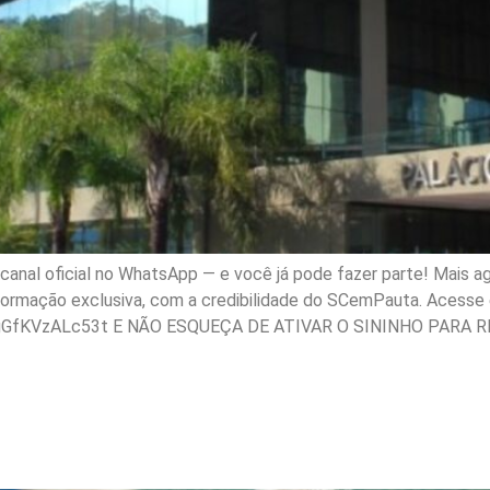
nal oficial no WhatsApp — e você já pode fazer parte! Mais ag
nformação exclusiva, com a credibilidade do SCemPauta. Acesse e
gGfKVzALc53t E NÃO ESQUEÇA DE ATIVAR O SININHO PARA R
 da Alesc aprova projet
ia especializada em SC