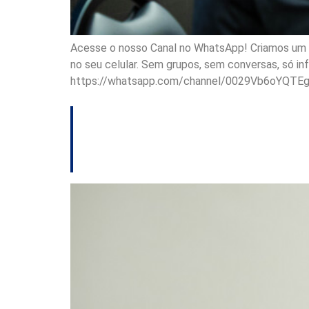
Acesse o nosso Canal no WhatsApp! Criamos um ca
no seu celular. Sem grupos, sem conversas, só i
https://whatsapp.com/channel/0029Vb6oYQTE
Comissão da Câmar
integrativas no S