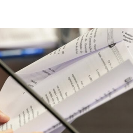
aprova projeto que institu
lação Negra