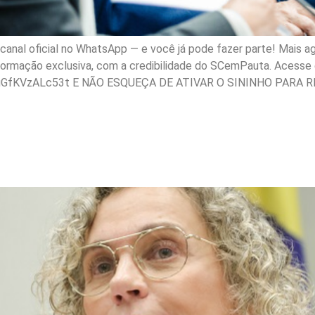
nal oficial no WhatsApp — e você já pode fazer parte! Mais ag
nformação exclusiva, com a credibilidade do SCemPauta. Acesse e
gGfKVzALc53t E NÃO ESQUEÇA DE ATIVAR O SININHO PARA R
a aprova projeto que for
US