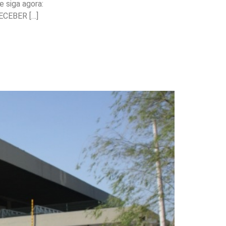
 siga agora:
ECEBER […]
rança, inclusão e