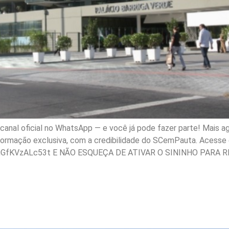
nal oficial no WhatsApp — e você já pode fazer parte! Mais ag
nformação exclusiva, com a credibilidade do SCemPauta. Acesse e
gGfKVzALc53t E NÃO ESQUEÇA DE ATIVAR O SININHO PARA R
aprova projetos nas área
biente e ordenamento ur