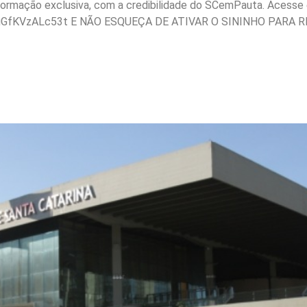
nformação exclusiva, com a credibilidade do SCemPauta. Acesse e
gGfKVzALc53t E NÃO ESQUEÇA DE ATIVAR O SININHO PARA R
projetos voltados à segu
no em Santa Catarina