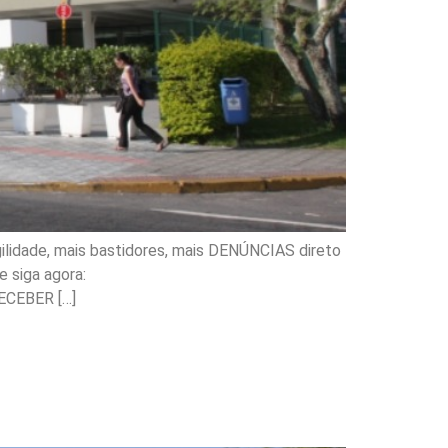
ilidade, mais bastidores, mais DENÚNCIAS direto
 siga agora:
ECEBER […]
s de segurança,
bano