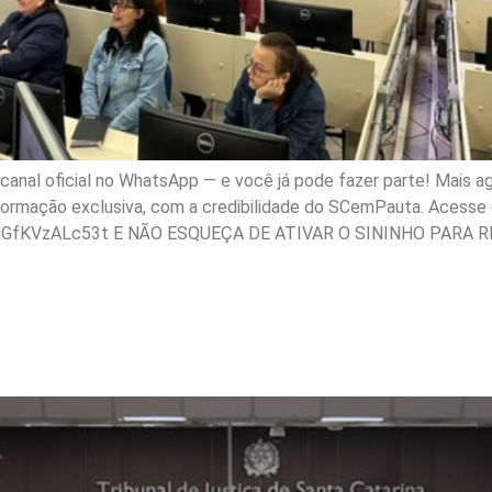
nal oficial no WhatsApp — e você já pode fazer parte! Mais ag
nformação exclusiva, com a credibilidade do SCemPauta. Acesse e
gGfKVzALc53t E NÃO ESQUEÇA DE ATIVAR O SININHO PARA R
são de lei que institui p
lares em SC