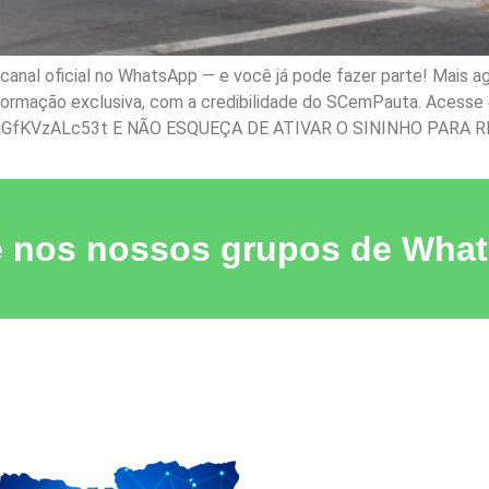
nal oficial no WhatsApp — e você já pode fazer parte! Mais ag
nformação exclusiva, com a credibilidade do SCemPauta. Acesse e
gGfKVzALc53t E NÃO ESQUEÇA DE ATIVAR O SININHO PARA R
e nos nossos grupos de Wha