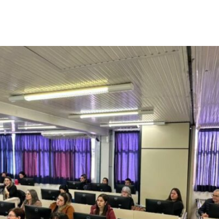
apecó orienta conselheir
ção à infância