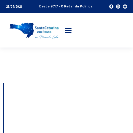
Desde 2017 - O Radar da Política
28/07/2026
Tag:
Convention
Bureau
Road show promove
Balneário Camboriú e
Costa Verde & Mar em
cidades do Sudeste