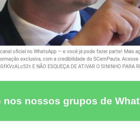
nal oficial no WhatsApp — e você já pode fazer parte! Mais ag
nformação exclusiva, com a credibilidade do SCemPauta. Acesse e
gGfKVzALc53t E NÃO ESQUEÇA DE ATIVAR O SININHO PARA R
e nos nossos grupos de Wha