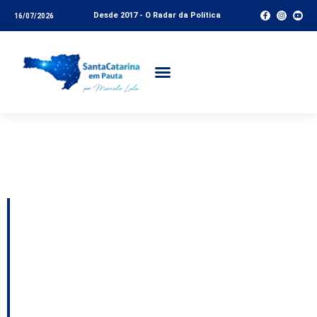
Desde 2017 - O Radar da Política
16/07/2026
Tag:
crescimento
populacional
ARTIGO: Falta de
representatividade e
de investimentos faz
cidades encolherem e