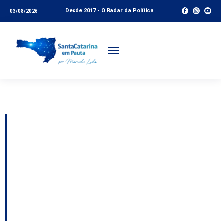
Desde 2017 - O Radar da Política
03/08/2026
Tag:
Curitibanos
Curitibanos institui
política municipal para
incentivar o turismo e
apoiar
empreendimentos