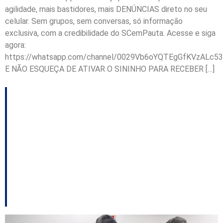
agilidade, mais bastidores, mais DENÚNCIAS direto no seu
celular. Sem grupos, sem conversas, só informação
exclusiva, com a credibilidade do SCemPauta. Acesse e siga
agora:
https://whatsapp.com/channel/0029Vb6oYQTEgGfKVzALc53
E NÃO ESQUEÇA DE ATIVAR O SININHO PARA RECEBER […]
GAECO realiza
operação contra
suspeitos de tráfico e
associação para o
tráfico em Curitibanos