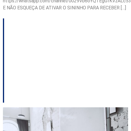
https://whatsapp.com/channel/0029Vb6oYQTEgGfKVzALc53
E NÃO ESQUEÇA DE ATIVAR O SININHO PARA RECEBER […]
TCE confirma
pagamento do piso do
magistério em
Curitibanos e arquiva
processo de
monitoramento