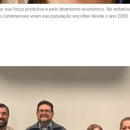
por sua força produtiva e pelo dinamismo econômico. No entant
es catarinenses viram sua população encolher desde o ano 2000
mo de Palhoça alinha estr