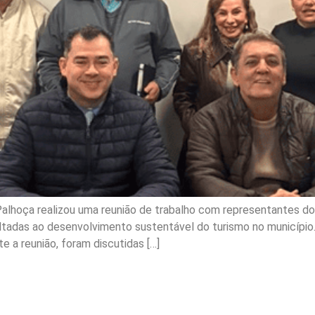
hoça realizou uma reunião de trabalho com representantes do p
voltadas ao desenvolvimento sustentável do turismo no municípi
e a reunião, foram discutidas […]
tro para agricultores int