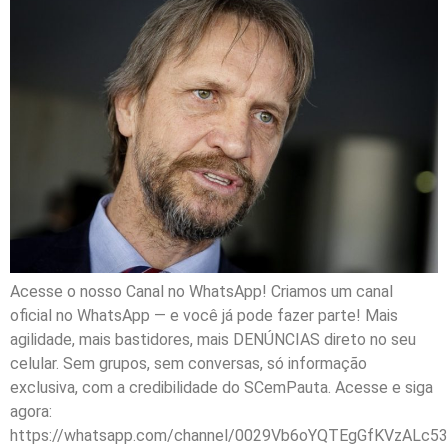
Acesse o nosso Canal no WhatsApp! Criamos um canal
oficial no WhatsApp — e você já pode fazer parte! Mais
agilidade, mais bastidores, mais DENÚNCIAS direto no seu
celular. Sem grupos, sem conversas, só informação
exclusiva, com a credibilidade do SCemPauta. Acesse e siga
agora:
https://whatsapp.com/channel/0029Vb6oYQTEgGfKVzALc53