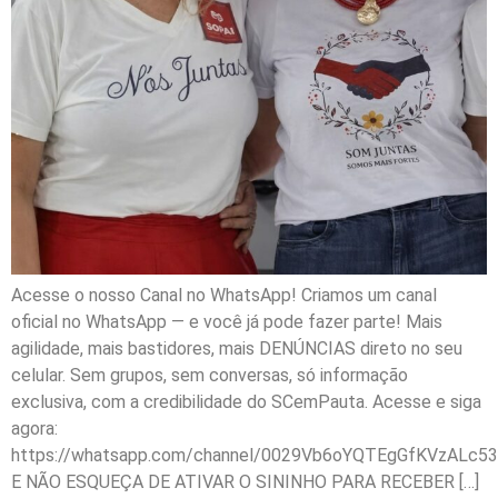
Acesse o nosso Canal no WhatsApp! Criamos um canal
oficial no WhatsApp — e você já pode fazer parte! Mais
agilidade, mais bastidores, mais DENÚNCIAS direto no seu
celular. Sem grupos, sem conversas, só informação
exclusiva, com a credibilidade do SCemPauta. Acesse e siga
agora:
https://whatsapp.com/channel/0029Vb6oYQTEgGfKVzALc53
E NÃO ESQUEÇA DE ATIVAR O SININHO PARA RECEBER […]