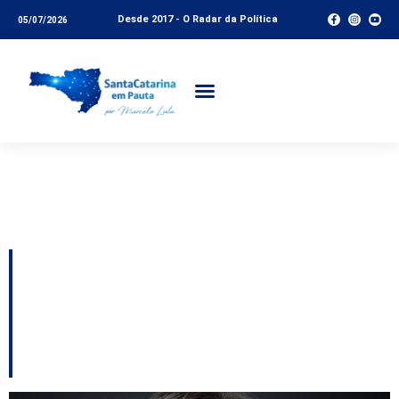
Desde 2017 - O Radar da Política
05/07/2026
Tag:
direitos
trabalhistas
Audiência na Alesc
debate fim da escala
6×1