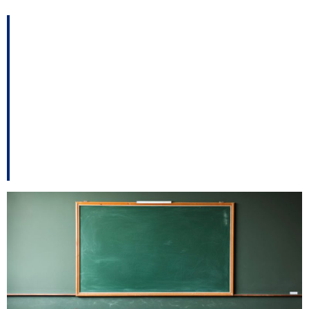
Lei federal reconhece
auxiliares da educação
infantil como docentes
e reacende debate em
Florianópolis