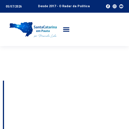
Desde 2017 - O Radar da Política
05/07/2026
Tag:
eficiência
governo SC
Governo anula
licitação de itens de
emergência para
vítimas de desastres