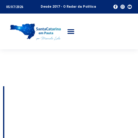
Desde 2017 - O Radar da Política
05/07/2026
Tag:
evento cultural
SC
Foram-se as raízes:
Prefeitura exclui
artistas lageanos de
participarem do