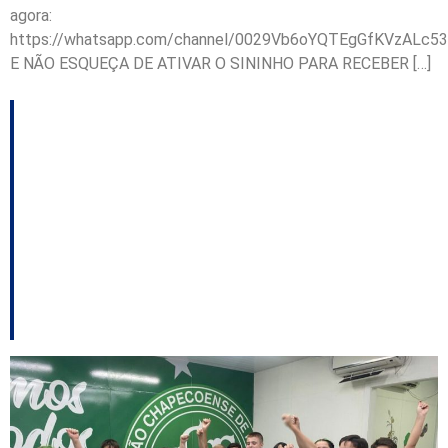
agora:
https://whatsapp.com/channel/0029Vb6oYQTEgGfKVzALc53
E NÃO ESQUEÇA DE ATIVAR O SININHO PARA RECEBER […]
JASC têm início com
ações de divulgação
na Arena Condá e
primeiras competições
em Chapecó