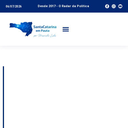
Desde 2017 - O Radar da Política
06/07/2026
Tag:
Ginástica Rítmica
Chapecó sedia
competições de
ginástica rítmica dos
Jogos Abertos de
Santa Catarina