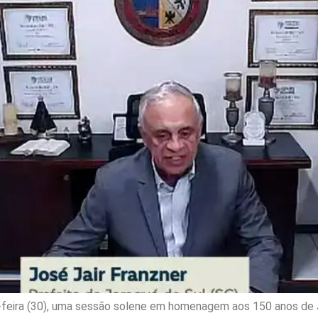
-feira (30), uma sessão solene em homenagem aos 150 anos de Jar