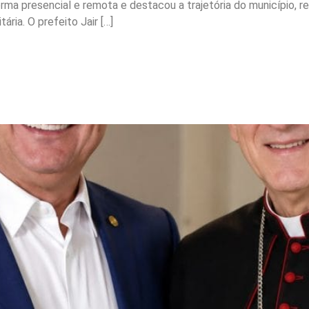
forma presencial e remota e destacou a trajetória do município
ária. O prefeito Jair […]
ulo de Cidadão Catarinen
lenidade em Joinville