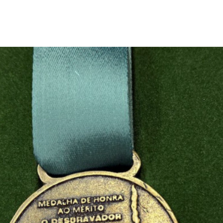
ó homenageará 21 perso
9 anos do município