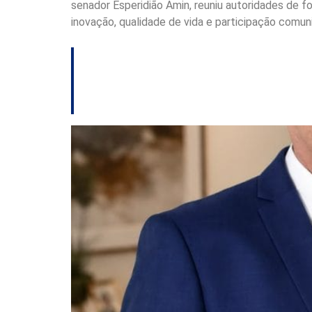
senador Esperidião Amin, reuniu autoridades de 
inovação, qualidade de vida e participação comunit
Alesc concede Tít
Carlos Bach em so