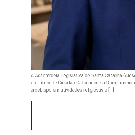
A Assembleia Legislativa de Santa Catarina (Alesc)
do Título de Cidadão Catarinense a Dom Francis
arcebispo em atividades religiosas e […]
Alesc homenageia 
Biológicas da UF