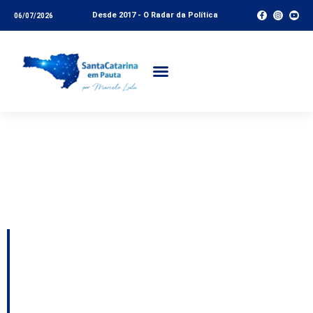
Desde 2017 - O Radar da Política
06/07/2026
Tag:
Hospital Regional
Ruth Cardoso
Balneário Camboriú
A discussão sobre
Topázio no PSD;
administração do