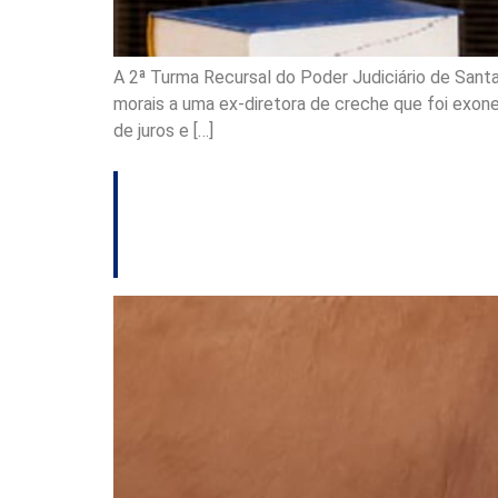
A 2ª Turma Recursal do Poder Judiciário de Sant
morais a uma ex-diretora de creche que foi exon
de juros e […]
Produtores de SC 
sanitário de animai