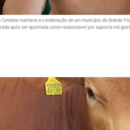
a Catarina manteve a condenação de um município da Grande Flo
erada após ser apontada como responsável por suposta má gestã
podem receber indenizaç
s; saiba como solicitar