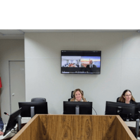
SC encerra impasse em n
 de São Francisco do Sul